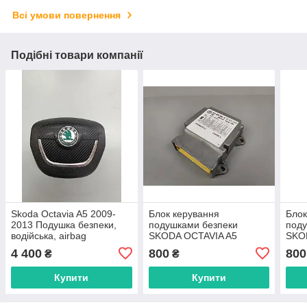
Всі умови повернення
Подібні товари компанії
Skoda Octavia A5 2009-
Блок керування
Блок
2013 Подушка безпеки,
подушками безпеки
поду
водійська, airbag
SKODA OCTAVIA A5
SKO
1Z0880201AH
1K0909605R
1K0
4 400
800
800
₴
₴
Купити
Купити