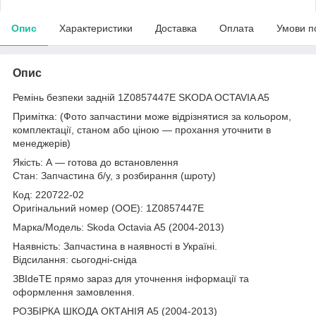
Опис
Характеристики
Доставка
Оплата
Умови п
Опис
Ремінь безпеки задній 1Z0857447E SKODA OCTAVIA A5
Примітка: (Фото запчастини може відрізнятися за кольором,
комплектації, станом або ціною — прохання уточнити в
менеджерів)
Якість: А — готова до встановлення
Стан: Запчастина б/у, з розбирання (шроту)
Код: 220722-02
Оригінальний номер (ООЕ): 1Z0857447E
Марка/Модель: Skoda Octavia A5 (2004-2013)
Наявність: Запчастина в наявності в Україні.
Відсилання: сьогодні-сніда
ЗВІdeТЕ прямо зараз для уточнення інформації та
оформлення замовлення.
РОЗБІРКА ШКОДА ОКТАНІЯ A5 (2004-2013)