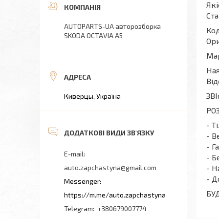
Які
Ста
AUTOPARTS-UA авторозборка
Код
SKODA OCTAVIA A5
Ори
Мар
Ная
Від
ЗВІ
Киверцы, Україна
РОЗ
- Т
- В
- Г
- Б
auto.zapchastyna@gmail.com
- Н
- Д
БУ
https://m.me/auto.zapchastyna
+380679007774