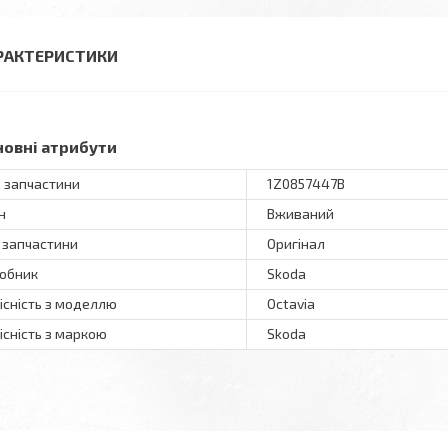
РАКТЕРИСТИКИ
новні атрибути
 запчастини
1Z0857447B
н
Вживаний
 запчастини
Оригінал
обник
Skoda
існість з моделлю
Octavia
існість з маркою
Skoda