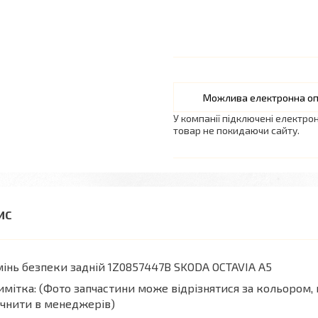
У компанії підключені електро
товар не покидаючи сайту.
інь безпеки задній 1Z0857447B SKODA OCTAVIA A5
мітка: (Фото запчастини може відрізнятися за кольором, 
чнити в менеджерів)