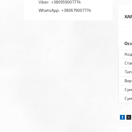
+380959007774
+380679007774
ХА
Ос
Код
Ста
Тип
Вир
Сум
Сум