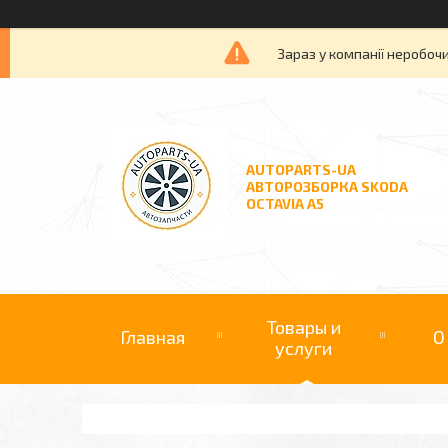
Зараз у компанії неробочи
AUTOPARTS-UA
АВТОРОЗБОРКА SKODA
OCTAVIA A5
Товары и
Главная
О
услуги