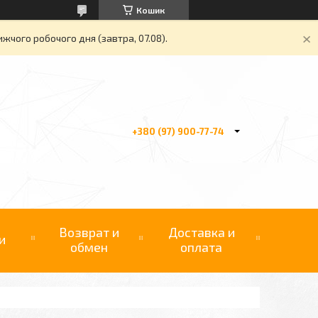
Кошик
жчого робочого дня (завтра, 07.08).
+380 (97) 900-77-74
Возврат и
Доставка и
и
обмен
оплата