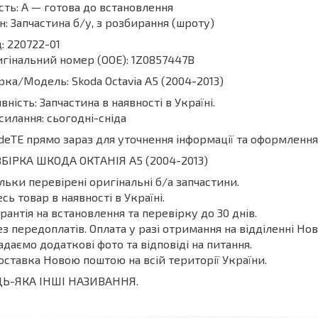
сть: А — готова до встановлення
н: Запчастина б/у, з розбирання (шроту)
: 220722-01
гінальний номер (ООЕ): 1Z0857447B
ка/Модель: Skoda Octavia A5 (2004-2013)
вність: Запчастина в наявності в Україні.
силання: сьогодні-сніда
deТЕ прямо зараз для уточнення інформації та оформлення
БІРКА ШКОДА ОКТАНІЯ A5 (2004-2013)
ільки перевірені оригінальні б/а запчастини.
есь товар в наявності в Україні.
арантія на встановлення та перевірку до 30 днів.
ез передоплатів. Оплата у разі отримання на відділенні Нов
адаємо додаткові фото та відповіді на питання.
оставка Новою поштою на всій території України.
ДЬ-ЯКА ІНШІ НАЗИВАННЯ.