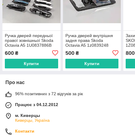
Ручка дверей передньої
Ручка дверей внутрішня
Захи
правої зовнішньої Skoda
задня права Skoda
SKO
Octavia A5 1U0837886B
Octavia A5 1z0839248
1Z0
600
500
800
₴
₴
Купити
Купити
Про нас
96% позитивних з 72 відгуків за рік
Працює з 04.12.2012
м. Киверцы
Киверцы, Україна
Контакти