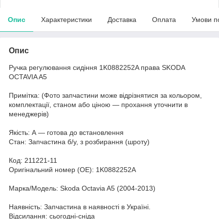
Опис
Характеристики
Доставка
Оплата
Умови п
Опис
Ручка регулювання сидіння 1K0882252A права SKODA
OCTAVIA A5
Примітка: (Фото запчастини може відрізнятися за кольором,
комплектації, станом або ціною — прохання уточнити в
менеджерів)
Якість: А — готова до встановлення
Стан: Запчастина б/у, з розбирання (шроту)
Код: 211221-11
Оригінальний номер (ОЕ): 1K0882252A
Марка/Модель: Skoda Octavia A5 (2004-2013)
Наявність: Запчастина в наявності в Україні.
Відсилання: сьогодні-сніда