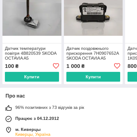
Датчик температури
Датчик поздовжнього
Датч
повітря 4B820539 SKODA
прискорення 7H0907652A
прис
OCTAVIA A5
SKODA OCTAVIA A5
1K0
OCT
100
1 000
800
₴
₴
Купити
Купити
Про нас
96% позитивних з 73 відгуків за рік
Працює з 04.12.2012
м. Киверцы
Киверцы, Україна