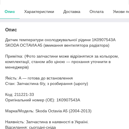
Опис
Характеристики
Доставка
Оплата
Умови п
Опис
Датчик температури охолоджувальної рідини 1K0907543A
SKODA OCTAVIA A5 (вмикання вентилятора радіатора)
Примітка: (Фото запчастини може відрізнятися за кольором,
комплектації, станом або ціною — прохання уточнити в
менеджерів)
Якість: А — готова до встановлення
Стан: Запчастина б/у, з розбирання (шроту)
Код: 211221-33
Оригінальний номер (ОЕ): 1K0907543A
Марка/Модель: Skoda Octavia A5 (2004-2013)
Наявність: Запчастина в наявності в Україні.
Відсилання: сьогодні-сніда