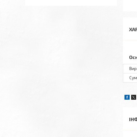
ХА
Ос
Вир
Сум
ІН