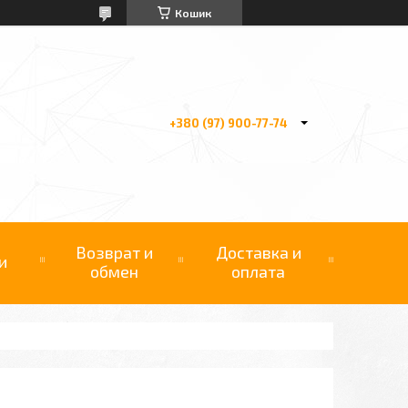
Кошик
+380 (97) 900-77-74
Возврат и
Доставка и
и
обмен
оплата