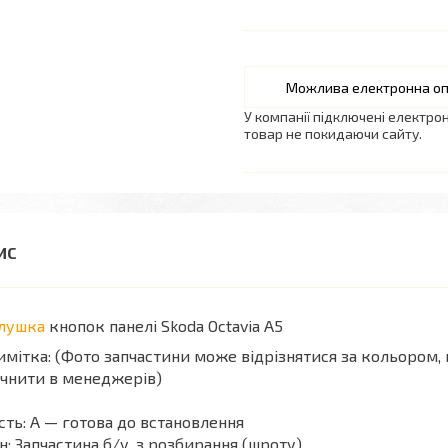
У компанії підключені електро
товар не покидаючи сайту.
глушка
кнопок панелі Skoda Octavia A5
мітка: (Фото запчастини може відрізнятися за кольором, 
чнити в менеджерів)
сть: А — готова до встановлення
н: Запчастина б/у, з розбирання (шроту)