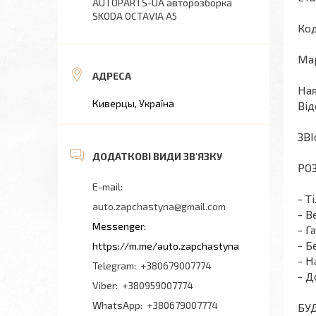
AUTOPARTS-UA авторозборка
SKODA OCTAVIA A5
Код
Мар
Ная
Киверцы, Україна
Від
ЗВІ
РОЗ
- Т
auto.zapchastyna@gmail.com
- В
- Г
- Б
https://m.me/auto.zapchastyna
- Н
+380679007774
- Д
+380959007774
+380679007774
БУ