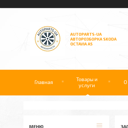
AUTOPARTS-UA
АВТОРОЗБОРКА SKODA
OCTAVIA A5
Товары и
Главная
О
услуги
ЗА