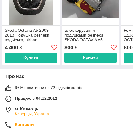
Skoda Octavia A5 2009-
Блок керування
Ремі
2013 Подушка безпеки,
подушками безпеки
1Z0
водійська, airbag
SKODA OCTAVIA A5
OCT
1Z0880201AH
1K0909605H
4 400
800
800
₴
₴
Купити
Купити
Про нас
96% позитивних з 72 відгуків за рік
Працює з 04.12.2012
м. Киверцы
Киверцы, Україна
Контакти