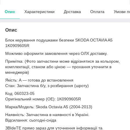
Опис
Характеристики
Доставка
Оплата
Умови п
Опис
Блок керування подушками безпеки SKODA OCTAVIA A5
1K0909605R
Можливо оформити замовлення через ОЛХ доставку.
Примітка: (Фото запчастини може відрізнятися за кольором,
комплектації, станом або ціною — прохання уточнити в
менеджерів)
Якість: А — готова до встановлення
Стан: Запчастина б/у, з розбирання (шроту)
Код: 060323-05
Оригінальний номер (ОЕ): 1K0909605R
Марка/Модель: Skoda Octavia A5 (2004-2013)
Наявність: Запчастина в наявності в Україні.
Відсилання: сьогодні-сніда
ЗВІdeТЕ прямо зараз для уточнення інформації та