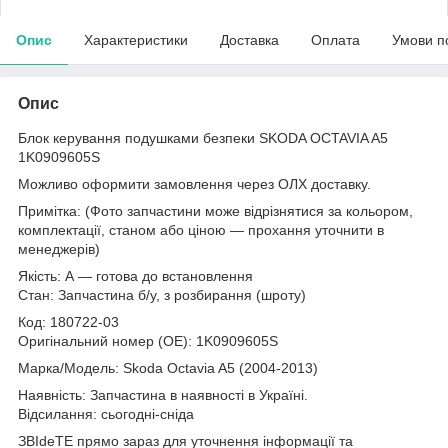
Опис
Характеристики
Доставка
Оплата
Умови п
Опис
Блок керування подушками безпеки SKODA OCTAVIA A5
1K0909605S
Можливо оформити замовлення через ОЛХ доставку.
Примітка: (Фото запчастини може відрізнятися за кольором,
комплектації, станом або ціною — прохання уточнити в
менеджерів)
Якість: А — готова до встановлення
Стан: Запчастина б/у, з розбирання (шроту)
Код: 180722-03
Оригінальний номер (ОЕ): 1K0909605S
Марка/Модель: Skoda Octavia A5 (2004-2013)
Наявність: Запчастина в наявності в Україні.
Відсилання: сьогодні-сніда
ЗВІdeТЕ прямо зараз для уточнення інформації та