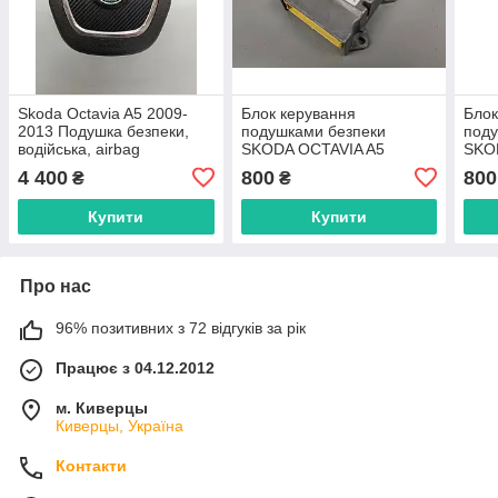
Skoda Octavia A5 2009-
Блок керування
Блок
2013 Подушка безпеки,
подушками безпеки
поду
водійська, airbag
SKODA OCTAVIA A5
SKO
1Z0880201AH
1K0909605R
1K0
4 400
800
800
₴
₴
Купити
Купити
Про нас
96% позитивних з 72 відгуків за рік
Працює з 04.12.2012
м. Киверцы
Киверцы, Україна
Контакти