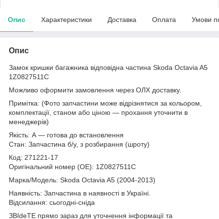
Опис
Характеристики
Доставка
Оплата
Умови п
Опис
Замок кришки багажника відповідна частина Skoda Octavia A5
1Z0827511C
Можливо оформити замовлення через ОЛХ доставку.
Примітка: (Фото запчастини може відрізнятися за кольором,
комплектації, станом або ціною — прохання уточнити в
менеджерів)
Якість: А — готова до встановлення
Стан: Запчастина б/у, з розбирання (шроту)
Код: 271221-17
Оригінальний номер (ОЕ): 1Z0827511C
Марка/Модель: Skoda Octavia A5 (2004-2013)
Наявність: Запчастина в наявності в Україні.
Відсилання: сьогодні-сніда
ЗВІdeТЕ прямо зараз для уточнення інформації та