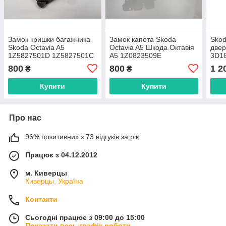
Замок кришки багажника
Замок капота Skoda
Skod
Skoda Octavia A5
Octavia A5 Шкода Октавія
двер
1Z5827501D 1Z5827501С
А5 1Z0823509E
3D1
800
800
1 2
₴
₴
Купити
Купити
Про нас
96% позитивних з 73 відгуків за рік
Працює з 04.12.2012
м. Киверцы
Киверцы, Україна
Контакти
Сьогодні працює з 09:00 до 15:00
Показати весь графік роботи