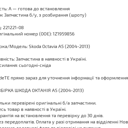
сть: А — готова до встановлення
н: Запчастина б/у, з розбирання (шроту)
: 221221-08
гінальний номер (ООЕ): 1Z1959856
ка/Модель: Skoda Octavia A5 (2004-2013)
вність: Запчастина в наявності в Україні.
силання: сьогодні-сніда
deТЕ прямо зараз для уточнення інформації та оформлення
БІРКА ШКОДА ОКТАНІЯ A5 (2004-2013)
ільки перевірені оригінальні б/а запчастини.
есь товар в наявності в Україні.
арантія на встановлення та перевірку до 30 днів.
ез передоплатів. Оплата у разі отримання на відділенні Нов
адаємо додаткові фото та відповіді на питання.