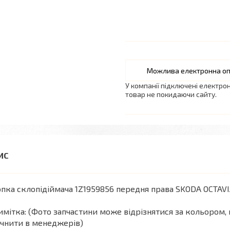
У компанії підключені електро
товар не покидаючи сайту.
пка склопідіймача 1Z1959856 передня права SKODA OCTAVI
мітка: (Фото запчастини може відрізнятися за кольором, 
чнити в менеджерів)