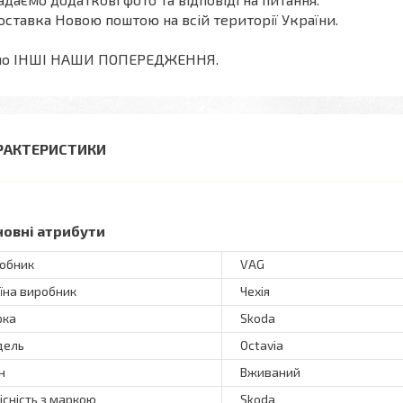
оставка Новою поштою на всій території України.
мо ІНШІ НАШИ ПОПЕРЕДЖЕННЯ.
РАКТЕРИСТИКИ
новні атрибути
обник
VAG
їна виробник
Чехія
рка
Skoda
дель
Octavia
н
Вживаний
існість з маркою
Skoda