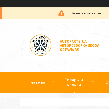
Зараз у компанії нероб
AUTOPARTS-UA
АВТОРОЗБОРКА SKODA
OCTAVIA A5
Товары и
Главная
О
услуги