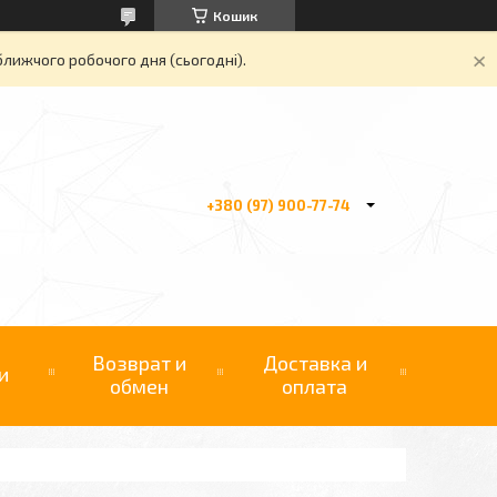
Кошик
ближчого робочого дня (сьогодні).
+380 (97) 900-77-74
Возврат и
Доставка и
и
обмен
оплата