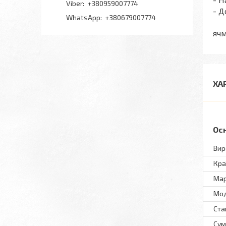
+380959007774
- Д
+380679007774
яч
ХА
Ос
Вир
Кра
Ма
Мо
Ста
Сум