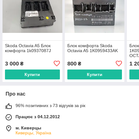
Skoda Octavia A5 Блок
Блок комфорта Skoda
Бло
комфорта 1k0937087J
Octavia A5 1K0959433AK
1K0
OCT
3 000
800
1 2
₴
₴
Купити
Купити
Про нас
96% позитивних з 73 відгуків за рік
Працює з 04.12.2012
м. Киверцы
Киверцы, Україна