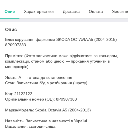
Опис
Характеристики
Доставка
Оплата
Умови п
Опис
Блок керування фаркопом SKODA OCTAVIA A5 (2004-2015)
8P0907383
Примітка: (Фото запчастини може відрізнятися за кольором,
комплектації, станом або ціною — прохання уточнити в
менеджерів)
Якість: А — готова до встановлення
Стан: Запчастина б/у, з розбирання (шроту)
Код: 21122122
Оригінальний номер (ОЕ): 8P0907383
Марка/Модель: Skoda Octavia A5 (2004-2013)
Наявність: Запчастина в наявності в Україні.
Відсилання: сьогодні-сніда