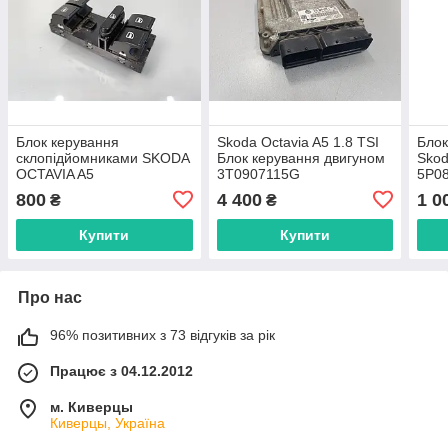
Блок керування
Skoda Octavia A5 1.8 TSI
Блок
склопідйомниками SKODA
Блок керування двигуном
Skod
OCTAVIA A5
3T0907115G
5P0
1Z0959858A/1Z0959858B
800
4 400
1 0
₴
₴
Купити
Купити
Про нас
96% позитивних з 73 відгуків за рік
Працює з 04.12.2012
м. Киверцы
Киверцы, Україна