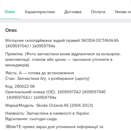
Опис
Характеристики
Доставка
Оплата
Умови п
Опис
Моторчик склопідіймача задній правий SKODA OCTAVIA A5
1K0959704J / 1k0959794e
Примітка: (Фото запчастини може відрізнятися за кольором,
комплектації, станом або ціною — прохання уточнити в
менеджерів)
Якість: А — готова до встановлення
Стан: Запчастина б/у, з розбирання (шроту)
Код: 280622-06
Оригінальний номер (ОЕ): 1K0959704J 1K0959794E
1K0959704J / 1k0959794e
Марка/Модель: Skoda Octavia A5 (2004-2013)
Наявність: Запчастина в наявності в Україні.
Відсилання: сьогодні-сніда
ЗВІdeТЕ прямо зараз для уточнення інформації та