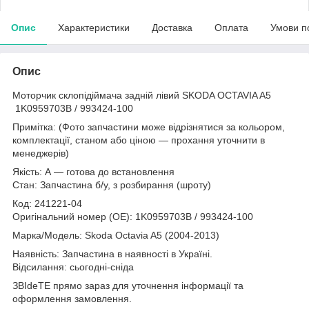
Опис
Характеристики
Доставка
Оплата
Умови п
Опис
Моторчик склопідіймача задній лівий SKODA OCTAVIA A5
1K0959703B / 993424-100
Примітка: (Фото запчастини може відрізнятися за кольором,
комплектації, станом або ціною — прохання уточнити в
менеджерів)
Якість: А — готова до встановлення
Стан: Запчастина б/у, з розбирання (шроту)
Код: 241221-04
Оригінальний номер (ОЕ): 1K0959703B / 993424-100
Марка/Модель: Skoda Octavia A5 (2004-2013)
Наявність: Запчастина в наявності в Україні.
Відсилання: сьогодні-сніда
ЗВІdeТЕ прямо зараз для уточнення інформації та
оформлення замовлення.