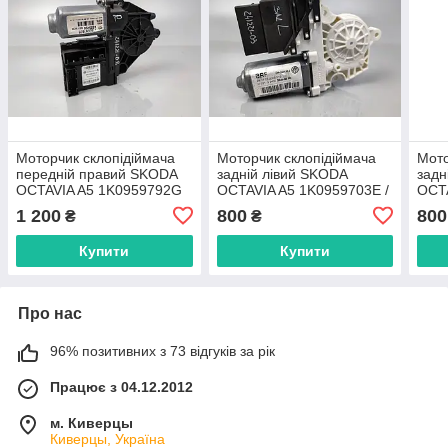
Моторчик склопідіймача
Моторчик склопідіймача
Мото
передній правий SKODA
задній лівий SKODA
задн
OCTAVIA A5 1K0959792G
OCTAVIA A5 1K0959703E /
OCTA
993424-200
1k0
1 200
800
800
₴
₴
Купити
Купити
Про нас
96% позитивних з 73 відгуків за рік
Працює з 04.12.2012
м. Киверцы
Киверцы, Україна