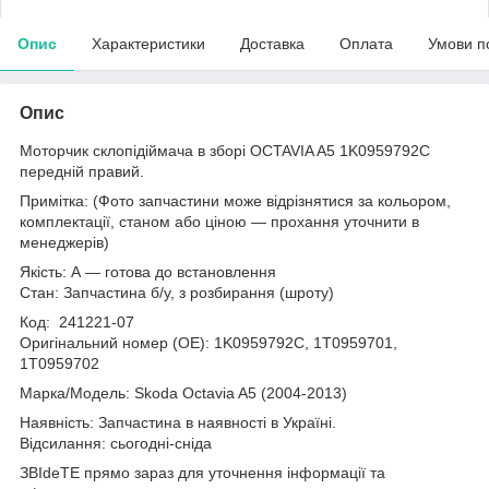
Опис
Характеристики
Доставка
Оплата
Умови п
Опис
Моторчик склопідіймача в зборі OCTAVIA A5 1K0959792C
передній правий.
Примітка: (Фото запчастини може відрізнятися за кольором,
комплектації, станом або ціною — прохання уточнити в
менеджерів)
Якість: А — готова до встановлення
Стан: Запчастина б/у, з розбирання (шроту)
Код: 241221-07
Оригінальний номер (ОЕ): 1K0959792C, 1T0959701,
1T0959702
Марка/Модель: Skoda Octavia A5 (2004-2013)
Наявність: Запчастина в наявності в Україні.
Відсилання: сьогодні-сніда
ЗВІdeТЕ прямо зараз для уточнення інформації та