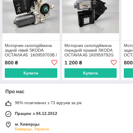
Моторчик склопідіймача
Моторчик склопідіймача
Мото
задній лівий SKODA
передній правий SKODA
задн
OCTAVIA A5 1K0959703B /
OCTAVIA A5 1K0959792G
OCTA
993424-100
993
800
1 200
800
₴
₴
Купити
Купити
Про нас
96% позитивних з 73 відгуків за рік
Працює з 04.12.2012
м. Киверцы
Киверцы, Україна