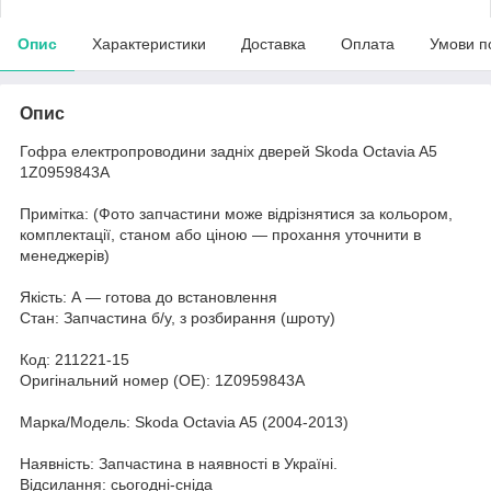
Опис
Характеристики
Доставка
Оплата
Умови п
Опис
Гофра електропроводини задніх дверей Skoda Octavia A5
1Z0959843А
Примітка: (Фото запчастини може відрізнятися за кольором,
комплектації, станом або ціною — прохання уточнити в
менеджерів)
Якість: А — готова до встановлення
Стан: Запчастина б/у, з розбирання (шроту)
Код: 211221-15
Оригінальний номер (ОЕ): 1Z0959843А
Марка/Модель: Skoda Octavia A5 (2004-2013)
Наявність: Запчастина в наявності в Україні.
Відсилання: сьогодні-сніда