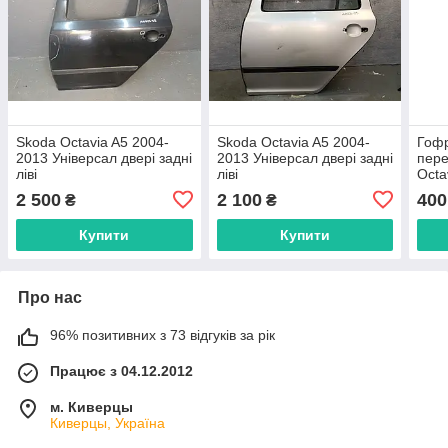
Skoda Octavia A5 2004-
Skoda Octavia A5 2004-
Гофр
2013 Універсал двері задні
2013 Універсал двері задні
пере
ліві
ліві
Octa
2 500
2 100
400
₴
₴
Купити
Купити
Про нас
96% позитивних з 73 відгуків за рік
Працює з 04.12.2012
м. Киверцы
Киверцы, Україна