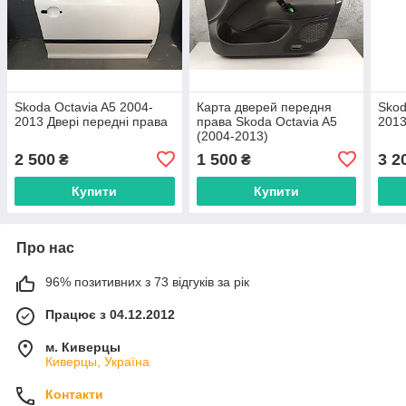
Skoda Octavia A5 2004-
Карта дверей передня
Skod
2013 Двері передні права
права Skoda Octavia A5
2013
(2004-2013)
2 500
1 500
3 2
₴
₴
Купити
Купити
Про нас
96% позитивних з 73 відгуків за рік
Працює з 04.12.2012
м. Киверцы
Киверцы, Україна
Контакти