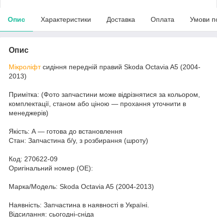
Опис
Характеристики
Доставка
Оплата
Умови п
Опис
Мікроліфт
сидіння передній правий Skoda Octavia A5 (2004-
2013)
Примітка: (Фото запчастини може відрізнятися за кольором,
комплектації, станом або ціною — прохання уточнити в
менеджерів)
Якість: А — готова до встановлення
Стан: Запчастина б/у, з розбирання (шроту)
Код: 270622-09
Оригінальний номер (ОЕ):
Марка/Модель: Skoda Octavia A5 (2004-2013)
Наявність: Запчастина в наявності в Україні.
Відсилання: сьогодні-сніда