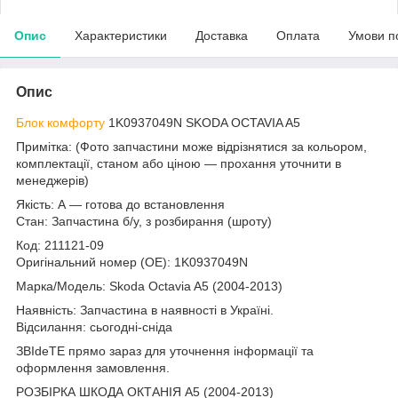
Опис
Характеристики
Доставка
Оплата
Умови п
Опис
Блок комфорту
1K0937049N SKODA OCTAVIA A5
Примітка: (Фото запчастини може відрізнятися за кольором,
комплектації, станом або ціною — прохання уточнити в
менеджерів)
Якість: А — готова до встановлення
Стан: Запчастина б/у, з розбирання (шроту)
Код: 211121-09
Оригінальний номер (ОЕ): 1K0937049N
Марка/Модель: Skoda Octavia A5 (2004-2013)
Наявність: Запчастина в наявності в Україні.
Відсилання: сьогодні-сніда
ЗВІdeТЕ прямо зараз для уточнення інформації та
оформлення замовлення.
РОЗБІРКА ШКОДА ОКТАНІЯ A5 (2004-2013)