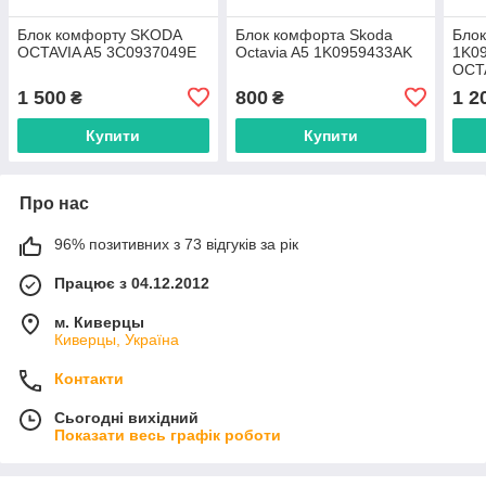
Блок комфорту SKODA
Блок комфорта Skoda
Бло
OCTAVIA A5 3C0937049E
Octavia A5 1K0959433AK
1K0
OCT
1 500
800
1 2
₴
₴
Купити
Купити
Про нас
96% позитивних з 73 відгуків за рік
Працює з 04.12.2012
м. Киверцы
Киверцы, Україна
Контакти
Сьогодні вихідний
Показати весь графік роботи