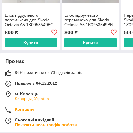
Блок підрулевого
Блок підрулевого
Пере
перемикача для Skoda
перемикача для Skoda
Skod
Octavia A5 1K0953549BC
Octavia A5 1K0953549BN
1Z0
800
800
500
₴
₴
Купити
Купити
Про нас
96% позитивних з 73 відгуків за рік
Працює з 04.12.2012
м. Киверцы
Киверцы, Україна
Контакти
Сьогодні вихідний
Показати весь графік роботи