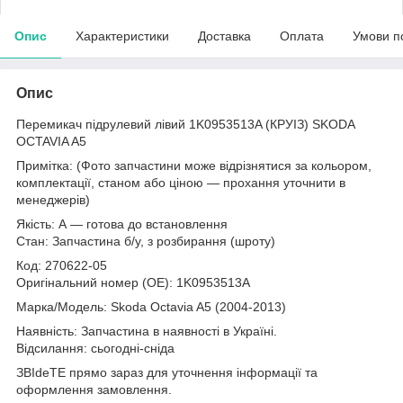
Опис
Характеристики
Доставка
Оплата
Умови п
Опис
Перемикач підрулевий лівий 1K0953513A (КРУІЗ) SKODA
OCTAVIA A5
Примітка: (Фото запчастини може відрізнятися за кольором,
комплектації, станом або ціною — прохання уточнити в
менеджерів)
Якість: А — готова до встановлення
Стан: Запчастина б/у, з розбирання (шроту)
Код: 270622-05
Оригінальний номер (ОЕ): 1K0953513A
Марка/Модель: Skoda Octavia A5 (2004-2013)
Наявність: Запчастина в наявності в Україні.
Відсилання: сьогодні-сніда
ЗВІdeТЕ прямо зараз для уточнення інформації та
оформлення замовлення.