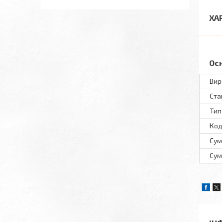
ХА
Ос
Вир
Ста
Тип
Код
Сум
Сум