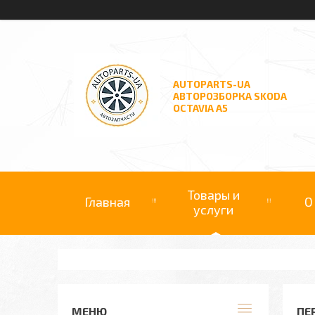
AUTOPARTS-UA
АВТОРОЗБОРКА SKODA
OCTAVIA A5
Товары и
Главная
О
услуги
ПЕ