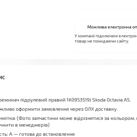
У компанії підключені електро
товар не покидаючи сайту.
емикач підрулевий правий 1K0953519J Skoda Octavia A5.
жливо оформити замовлення через ОЛХ доставку.
мітка: (Фото запчастини може відрізнятися за кольором, 
чнити в менеджерів)
сть: А — готова до встановлення