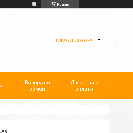
Кошик
+380 (97) 900-77-74
Возврат и
Доставка и
и
обмен
оплата
 A5