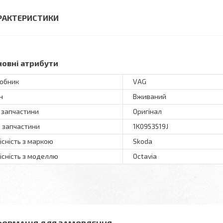
РАКТЕРИСТИКИ
новні атрибути
обник
VAG
н
Вживаний
 запчастини
Оригінал
 запчастини
1K0953519J
існість з маркою
Skoda
існість з моделлю
Octavia