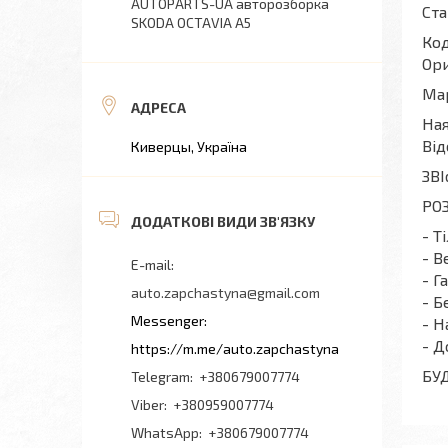
AUTOPARTS-UA авторозборка
Ста
SKODA OCTAVIA A5
Код
Ори
Мар
Ная
Від
Киверцы, Україна
ЗВІ
РОЗ
- Т
- В
- Г
auto.zapchastyna@gmail.com
- Б
- Н
- Д
https://m.me/auto.zapchastyna
БУ
+380679007774
+380959007774
+380679007774