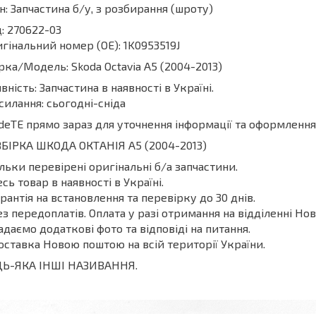
н: Запчастина б/у, з розбирання (шроту)
: 270622-03
гінальний номер (ОЕ): 1K0953519J
ка/Модель: Skoda Octavia A5 (2004-2013)
вність: Запчастина в наявності в Україні.
силання: сьогодні-сніда
deТЕ прямо зараз для уточнення інформації та оформлення
БІРКА ШКОДА ОКТАНІЯ A5 (2004-2013)
ільки перевірені оригінальні б/а запчастини.
есь товар в наявності в Україні.
арантія на встановлення та перевірку до 30 днів.
ез передоплатів. Оплата у разі отримання на відділенні Нов
адаємо додаткові фото та відповіді на питання.
оставка Новою поштою на всій території України.
ДЬ-ЯКА ІНШІ НАЗИВАННЯ.