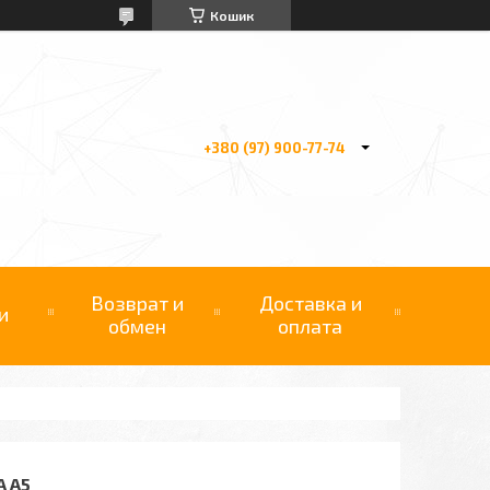
Кошик
+380 (97) 900-77-74
Возврат и
Доставка и
и
обмен
оплата
A A5