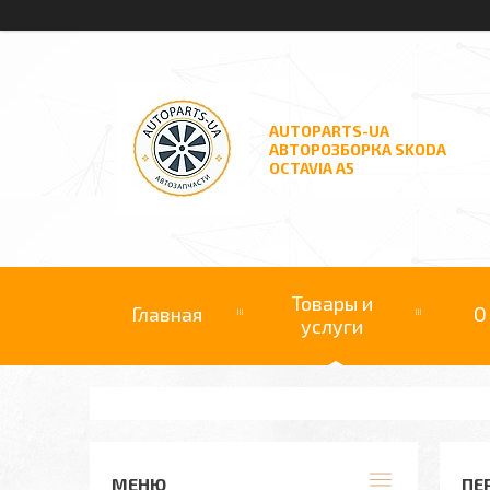
AUTOPARTS-UA
АВТОРОЗБОРКА SKODA
OCTAVIA A5
Товары и
Главная
О
услуги
ПЕ