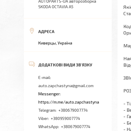
AUTOPARTS-UA авторозборка
SKODA OCTAVIA A5
Які
Ста
Код
Ори
Киверцы, Україна
Мар
Ная
Від
ЗВІ
auto.zapchastyna@gmail.com
РОЗ
https://m.me/auto.zapchastyna
- Т
- В
+380679007774
- Г
+380959007774
- Б
+380679007774
- Н