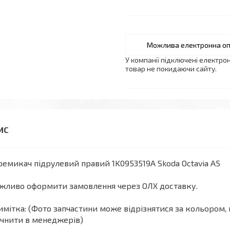
У компанії підключені електро
товар не покидаючи сайту.
емикач підрулевий правий 1K0953519A Skoda Octavia A5
жливо оформити замовлення через ОЛХ доставку.
мітка: (Фото запчастини може відрізнятися за кольором, 
чнити в менеджерів)