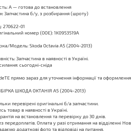
сть: А — готова до встановлення
н: Запчастина б/у, з розбирання (шроту)
: 270622-01
гінальний номер (ООЕ): 1K0953519A
ка/Модель: Skoda Octavia A5 (2004-2013)
вність: Запчастина в наявності в Україні.
силання: сьогодні-сніда
deТЕ прямо зараз для уточнення інформації та оформлення
БІРКА ШКОДА ОКТАНІЯ A5 (2004-2013)
ільки перевірені оригінальні б/а запчастини.
есь товар в наявності в Україні.
арантія на встановлення та перевірку до 30 днів.
ез передоплатів. Оплата у разі отримання на відділенні Нов
адаємо додаткові фото та відповіді на питання.