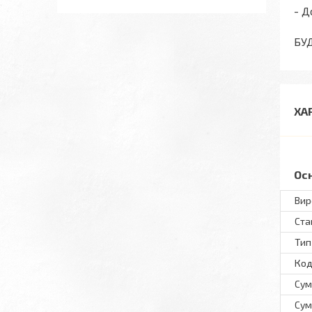
- Д
БУ
ХА
Ос
Вир
Ста
Тип
Код
Сум
Сум