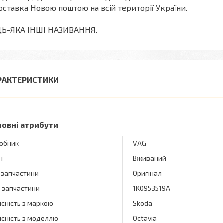
оставка Новою поштою на всій території України.
ДЬ-ЯКА ІНШІ НАЗИВАННЯ.
РАКТЕРИСТИКИ
новні атрибути
обник
VAG
н
Вживаний
 запчастини
Оригінал
 запчастини
1K0953519A
існість з маркою
Skoda
існість з моделлю
Octavia