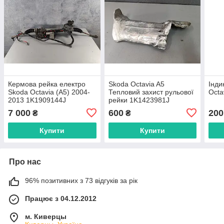
Кермова рейка електро
Skoda Octavia A5
Інди
Skoda Octavia (A5) 2004-
Тепловий захист рульової
Octa
2013 1K1909144J
рейки 1K1423981J
3C1423051BR
7 000
600
200
₴
₴
Купити
Купити
Про нас
96% позитивних з 73 відгуків за рік
Працює з 04.12.2012
м. Киверцы