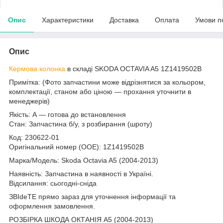
Опис
Характеристики
Доставка
Оплата
Умови п
Опис
Кермова колонка
в складі SKODA OCTAVIA A5 1Z1419502B
Примітка: (Фото запчастини може відрізнятися за кольором,
комплектації, станом або ціною — прохання уточнити в
менеджерів)
Якість: А — готова до встановлення
Стан: Запчастина б/у, з розбирання (шроту)
Код: 230622-01
Оригінальний номер (ООЕ): 1Z1419502B
Марка/Модель: Skoda Octavia A5 (2004-2013)
Наявність: Запчастина в наявності в Україні.
Відсилання: сьогодні-сніда
ЗВІdeТЕ прямо зараз для уточнення інформації та
оформлення замовлення.
РОЗБІРКА ШКОДА ОКТАНІЯ A5 (2004-2013)