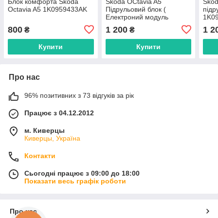
Блок комфорта Skoda
Skoda OCtavia A5
Skod
Octavia A5 1K0959433AK
Підрульовий блок (
підр
Електроний модуль
1K0
підрульових перемикачів)
800
1 200
1 2
₴
₴
1K0953549AE
Купити
Купити
Про нас
96% позитивних з 73 відгуків за рік
Працює з 04.12.2012
м. Киверцы
Киверцы, Україна
Контакти
Сьогодні працює з 09:00 до 18:00
Показати весь графік роботи
Про нас