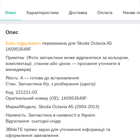
Опис
Характеристики
Доставка
Оплата
Умови п
Опис
Блок підрулевого
перемикача для Skoda Octavia A5
1K0953549F
Примітка: (Фото запчастини може відрізнятися за кольором,
комплектації, станом або ціною — прохання уточнити в
менеджерів)
Якість: А — готова до встановлення
Стан: Запчастина б/у, з розбирання (шроту)
Код: 221221-03
Оригінальний номер (ОЕ): 1K0953549F
Марка/Модель: Skoda Octavia A5 (2004-2013)
Наявність: Запчастина в наявності в Україні.
Відсилання: сьогодні-сніда
ЗВІdeТЕ прямо зараз для уточнення інформації та
оформлення замовлення.