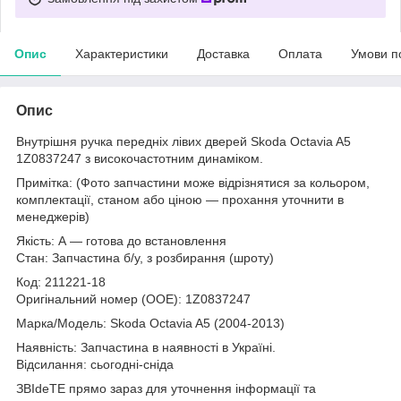
Опис
Характеристики
Доставка
Оплата
Умови п
Опис
Внутрішня ручка передніх лівих дверей Skoda Octavia A5
1Z0837247 з високочастотним динаміком.
Примітка: (Фото запчастини може відрізнятися за кольором,
комплектації, станом або ціною — прохання уточнити в
менеджерів)
Якість: А — готова до встановлення
Стан: Запчастина б/у, з розбирання (шроту)
Код: 211221-18
Оригінальний номер (ООЕ): 1Z0837247
Марка/Модель: Skoda Octavia A5 (2004-2013)
Наявність: Запчастина в наявності в Україні.
Відсилання: сьогодні-сніда
ЗВІdeТЕ прямо зараз для уточнення інформації та