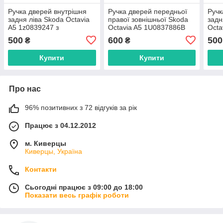
Ручка дверей внутрішня
Ручка дверей передньої
Ручк
задня ліва Skoda Octavia
правої зовнішньої Skoda
задн
A5 1z0839247 з
Octavia A5 1U0837886B
Octa
динаміком.
500
600
500
₴
₴
Купити
Купити
Про нас
96% позитивних з 72 відгуків за рік
Працює з 04.12.2012
м. Киверцы
Киверцы, Україна
Контакти
Сьогодні працює з 09:00 до 18:00
Показати весь графік роботи