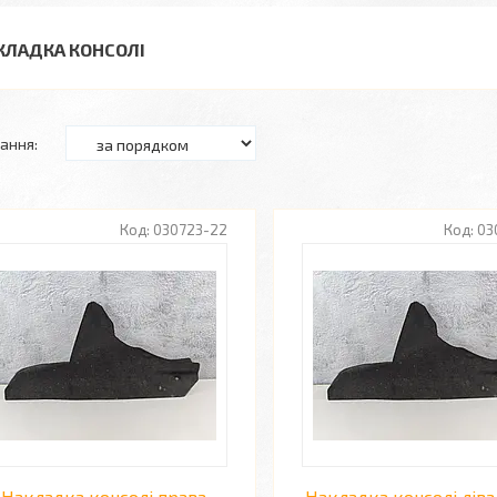
КЛАДКА КОНСОЛІ
030723-22
03
Накладка консолі права
Накладка консолі ліва