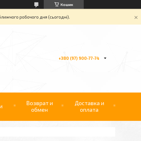
Кошик
ближчого робочого дня (сьогодні).
+380 (97) 900-77-74
Возврат и
Доставка и
и
обмен
оплата