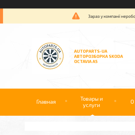
Зараз у компанії нероб
AUTOPARTS-UA
АВТОРОЗБОРКА SKODA
OCTAVIA A5
Товары и
Главная
О
услуги