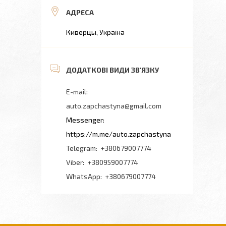
Киверцы, Україна
auto.zapchastyna@gmail.com
https://m.me/auto.zapchastyna
+380679007774
+380959007774
+380679007774