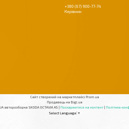
+380 (67) 900-77-74
Керівник
Сайт створений на маркетплейсі
Prom.ua
Продавець на Bigl.ua
AUTOPARTS-UA авторозборка SKODA OCTAVIA A5 |
Поскаржитися на контент
|
Політика конф
Select Language
▼