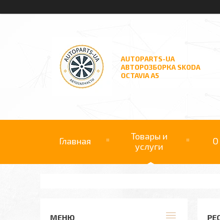
AUTOPARTS-UA
АВТОРОЗБОРКА SKODA
OCTAVIA A5
Товары и
Главная
О
услуги
РЕ