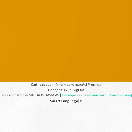
Сайт створений на маркетплейсі
Prom.ua
Продавець на Bigl.ua
AUTOPARTS-UA авторозборка SKODA OCTAVIA A5 |
Поскаржитися на контент
|
Політика конф
Select Language
▼