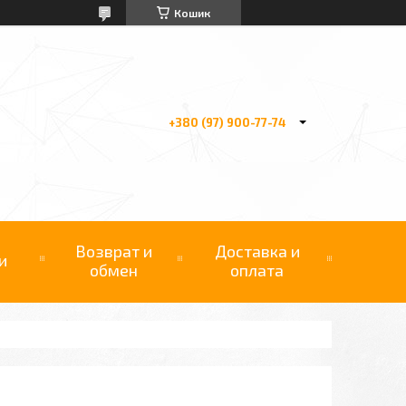
Кошик
+380 (97) 900-77-74
Возврат и
Доставка и
и
обмен
оплата