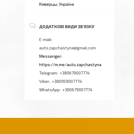
Киверцы, Україна
auto.zapchastyna@gmail.com
https://m.me/auto.zapchastyna
+380679007774
+380959007774
+380679007774