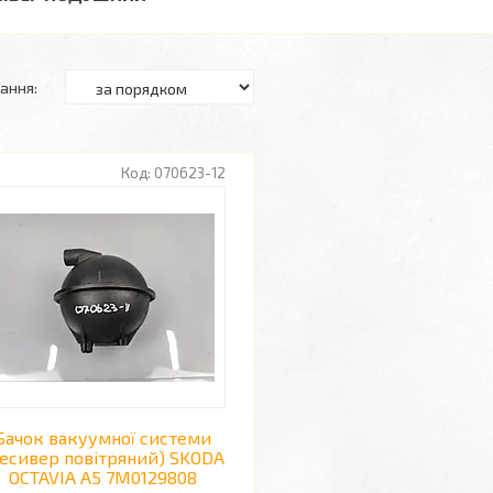
070623-12
Бачок вакуумної системи
есивер повітряний) SKODA
OCTAVIA A5 7M0129808