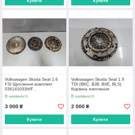
Купити
Купити
Volkswagen Skoda Seat 1.6
Volkswagen Skoda Seat 1.9
FSI Щєплення комплект
TDI (BKC, BJB, BXE, BLS)
036141033H/F ,
Корзина зчеплення
R030105271D , 036141026G
В наявності
В наявності
3 000
2 000
₴
₴
Купити
Купити