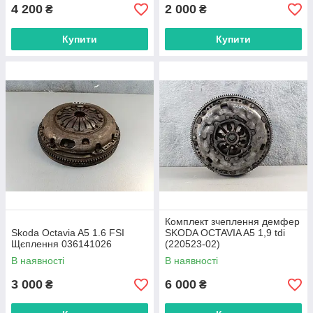
4 200
2 000
₴
₴
Купити
Купити
Комплект зчеплення демфер
Skoda Octavia A5 1.6 FSI
SKODA OCTAVIA A5 1,9 tdi
Щєплення 036141026
(220523-02)
В наявності
В наявності
3 000
6 000
₴
₴