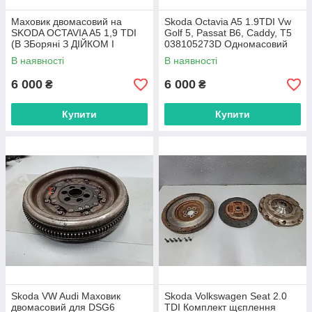
Маховик двомасовий на
Skoda Octavia A5 1.9TDI Vw
SKODA OCTAVIA A5 1,9 TDI
Golf 5, Passat B6, Caddy, T5
(В ЗБоряні З ДІЙКОМ І
038105273D Одномасовий
КОРЗИНОЮ)
маховик (Комплект)
В наявності
В наявності
6 000
6 000
₴
₴
Купити
Купити
Skoda VW Audi Маховик
Skoda Volkswagen Seat 2.0
двомасовий для DSG6
TDI Комплект щєплення