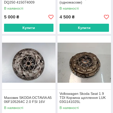
DQ250 415074009
(одномасове)
В наявності
В наявності
5 000
4 500
₴
₴
Купити
Купити
Volkswagen Skoda Seat 1.9
Маховик SKODA OCTAVIA A5
TDI Корзина щєплення LUK
06F105264C 2.0 FSI 16V
03G141025L
В наявності
В наявності