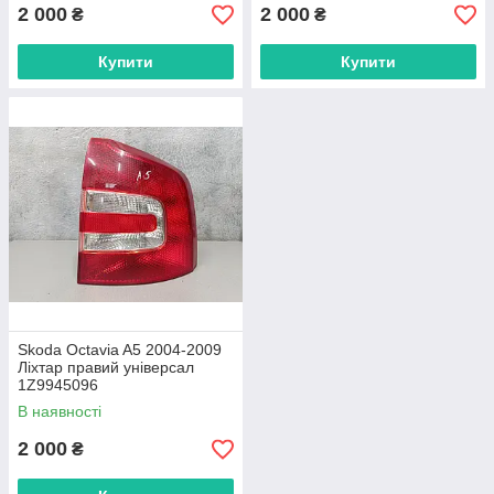
2 000
2 000
₴
₴
Купити
Купити
Skoda Octavia A5 2004-2009
Ліхтар правий універсал
1Z9945096
В наявності
2 000
₴