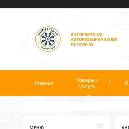
AUTOPARTS-UA
АВТОРОЗБОРКА SKODA
OCTAVIA A5
Товары и
Главная
О
услуги
КН