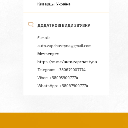
Киверцы, Україна
auto.zapchastyna@gmail.com
https://m.me/auto.zapchastyna
+380679007774
+380959007774
+380679007774