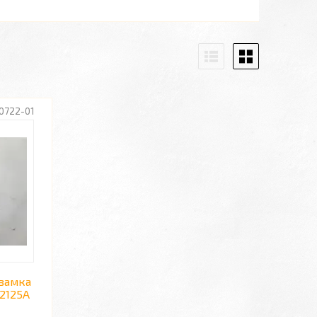
0722-01
 замка
62125A