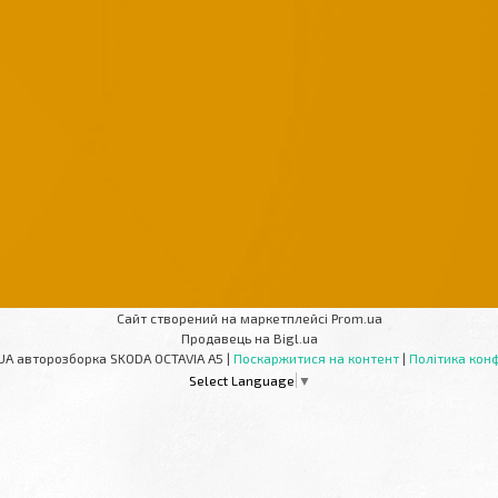
Сайт створений на маркетплейсі
Prom.ua
Продавець на Bigl.ua
AUTOPARTS-UA авторозборка SKODA OCTAVIA A5 |
Поскаржитися на контент
|
Політика конф
Select Language
▼