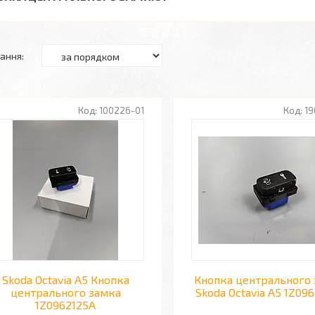
100226-01
19
Skoda Octavia A5 Кнопка
Кнопка центрального
центрального замка
Skoda Octavia A5 1Z09
1Z0962125A