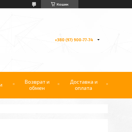
Кошик
+380 (97) 900-77-74
Возврат и
Доставка и
и
обмен
оплата