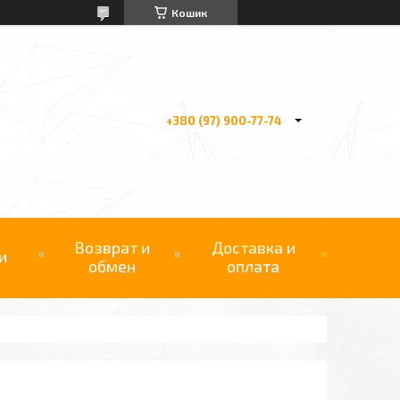
Кошик
+380 (97) 900-77-74
Возврат и
Доставка и
и
обмен
оплата