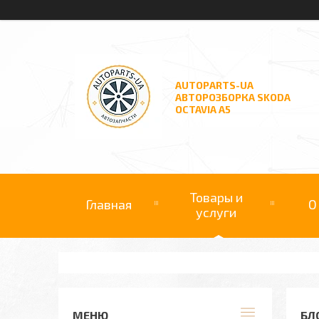
AUTOPARTS-UA
АВТОРОЗБОРКА SKODA
OCTAVIA A5
Товары и
Главная
О
услуги
БЛ