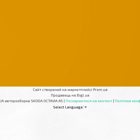
Сайт створений на маркетплейсі
Prom.ua
Продавець на Bigl.ua
AUTOPARTS-UA авторозборка SKODA OCTAVIA A5 |
Поскаржитися на контент
|
Політика конф
Select Language
▼