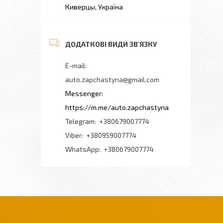
Киверцы, Україна
auto.zapchastyna@gmail.com
https://m.me/auto.zapchastyna
+380679007774
+380959007774
+380679007774