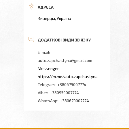
Киверцы, Україна
auto.zapchastyna@gmail.com
https://m.me/auto.zapchastyna
+380679007774
+380959007774
+380679007774