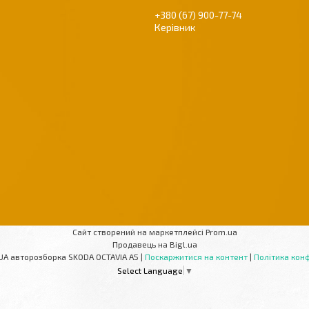
+380 (67) 900-77-74
Керівник
Сайт створений на маркетплейсі
Prom.ua
Продавець на Bigl.ua
AUTOPARTS-UA авторозборка SKODA OCTAVIA A5 |
Поскаржитися на контент
|
Політика конф
Select Language
▼