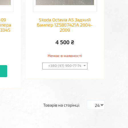
-09
Skoda Octavia A5 Задний
мпера
бампер 1Z5807421A 2004-
13345
2009
4 500 ₴
Немає в наявності
+380 (97) 900-77-74