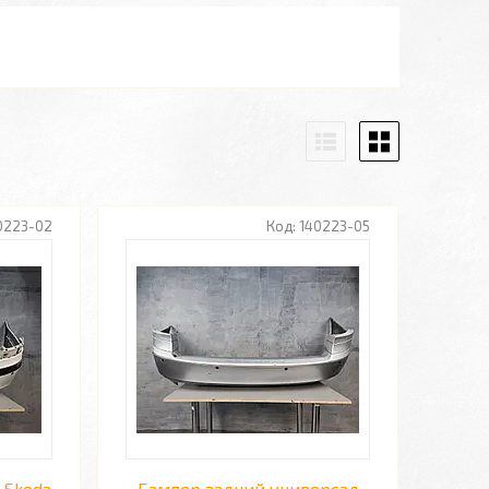
0223-02
140223-05
 Skoda
Бампер задний универсал