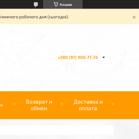
Кошик
ближчого робочого дня (сьогодні).
+380 (97) 900-77-74
Возврат и
Доставка и
и
обмен
оплата