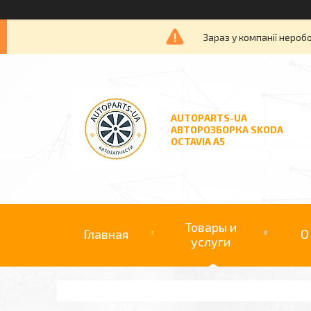
Зараз у компанії нероб
AUTOPARTS-UA
АВТОРОЗБОРКА SKODA
OCTAVIA A5
Товары и
Главная
О
услуги