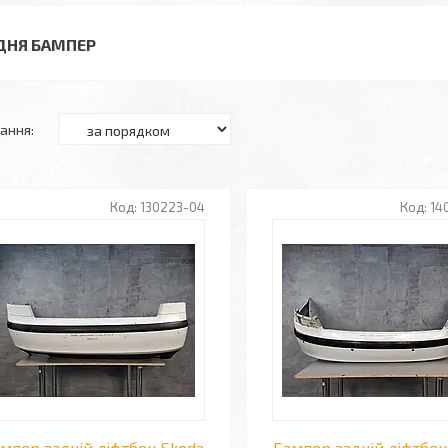
ДНЯ БАМПЕР
130223-04
14
мпер задній ліфтбек Skoda
Бампер задній ліфтбек