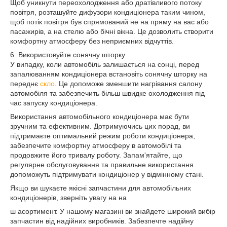
Щоб уникнути переохолодження або дратівливого потоку
повітря, розташуйте дифузори кондиціонера таким чином,
щоб потік повітря був спрямований не на пряму на вас або
пасажирів, а на стелю або бічні вікна. Це дозволить створити
комфортну атмосферу без неприємних відчуттів.
6. Використовуйте сонячну шторку
У випадку, коли автомобіль залишається на сонці, перед
запалюванням кондиціонера встановіть сонячну шторку на
переднє
скло
. Це допоможе зменшити нагрівання салону
автомобіля та забезпечить більш швидке охолодження під
час запуску кондиціонера.
Використання автомобільного кондиціонера має бути
зручним та ефективним. Дотримуючись цих порад, ви
підтримаєте оптимальний режим роботи кондиціонера,
забезпечите комфортну атмосферу в автомобілі та
продовжите його тривалу роботу. Запам'ятайте, що
регулярне обслуговування та правильне використання
допоможуть підтримувати кондиціонер у відмінному стані.
Якщо ви шукаєте якісні запчастини для автомобільних
кондиціонерів, зверніть увагу на на
ш асортимент. У нашому магазині ви знайдете широкий вибір
запчастин від надійних виробників. Забезпечте надійну